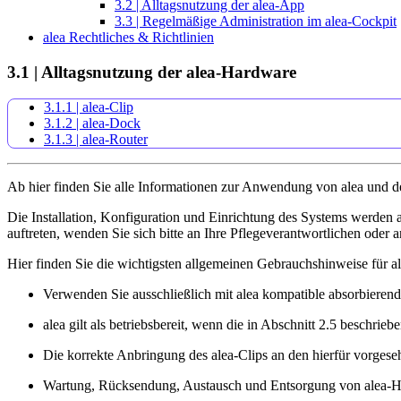
3.2 | Alltagsnutzung der alea-App
3.3 | Regelmäßige Administration im alea-Cockpit
alea Rechtliches & Richtlinien
3.1 | Alltagsnutzung der alea-Hardware
3.1.1 | alea-Clip
3.1.2 | alea-Dock
3.1.3 | alea-Router
Ab hier finden Sie alle Informationen zur Anwendung von alea und
Die Installation, Konfiguration und Einrichtung des Systems werden
auftreten, wenden Sie sich bitte an Ihre Pflegeverantwortlichen oder 
Hier finden Sie die wichtigsten allgemeinen Gebrauchshinweise für al
Verwenden Sie ausschließlich mit alea kompatible absorbieren
alea gilt als betriebsbereit, wenn die in Abschnitt 2.5 beschri
Die korrekte Anbringung des alea-Clips an den hierfür vorg
Wartung, Rücksendung, Austausch und Entsorgung von alea-H