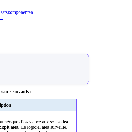
Zusatzkomponenten
on
sants suivants :
iption
numérique d'assistance aux soins alea.
kpit alea
. Le logiciel alea surveille,