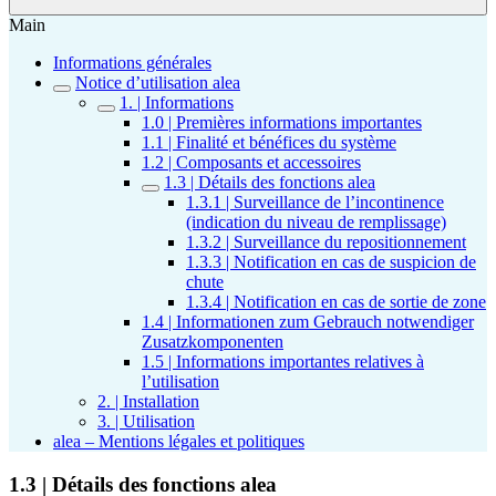
Main
Informations générales
Notice d’utilisation alea
1. | Informations
1.0 | Premières informations importantes
1.1 | Finalité et bénéfices du système
1.2 | Composants et accessoires
1.3 | Détails des fonctions alea
1.3.1 | Surveillance de l’incontinence
(indication du niveau de remplissage)
1.3.2 | Surveillance du repositionnement
1.3.3 | Notification en cas de suspicion de
chute
1.3.4 | Notification en cas de sortie de zone
1.4 | Informationen zum Gebrauch notwendiger
Zusatzkomponenten
1.5 | Informations importantes relatives à
l’utilisation
2. | Installation
3. | Utilisation
alea – Mentions légales et politiques
1.3 | Détails des fonctions alea